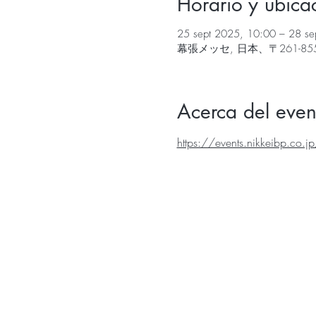
Horario y ubica
25 sept 2025, 10:00 – 28 se
幕張メッセ, 日本、〒261-
Acerca del even
https://events.nikkeibp.co.