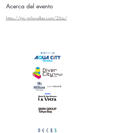
Acerca del evento
https://tgc.girlswalker.com/26ss/